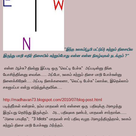
"இந்த உலகம்(பூமி மட்டும்) சுற்றும் திசையில
இருந்து மாறி எதிர் திசையில் சுற்றும்போது என்ன என்ன நிகழ்வுகள் நடக்கும் ?"
என்ன ஆச்சு? திடீர்னு இப்படி ஒரு "வெட்டி பேச்சு" அப்படின்னு நீங்க
யோசித்தீங்கனு வைங்க..... அப்போ, உலகம் சுற்றும் திசை மாறி போச்சுன்னு
நினைக்கிறேன்.... அப்படி நினக்கலைனா, "வெட்டி பேச்சு" ப்லாக்ல, இதெல்லாம்
சகஜமப்பா என்று எடுத்துக்குவீங்க....
http://madhavan73.blogspot.com/2010/07/blog-post.html
படித்தீர்கள் என்றால், நம்ம மாதவன் சார் என்னை ஒரு பதிவுக்கு அழைத்து
இருப்பது தெரிந்து இருக்கும். அட, பதிவுலக நண்பர், மாதவன் சார்தாங்க.....
"அலை பாயுதே"; "3 Idiots" மாதவன் சார் பதிவு எழுத அழைத்திருந்தால், உலகம்
சுற்றும் திசை மாறி போச்சுனு அர்த்தம்.