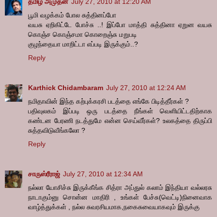
தமிழ் அமுதன்
July 27, 2010 at 12:20 AM
பூமி வழக்கம் போல சுத்தினப்போ
வயசு ஏறிகிட்டே போச்சு ..! இப்போ மாத்தி சுத்தினா ஏறுன வயசு
கொஞ்ச கொஞ்சமா கொறைஞ்சு மறுபடி
குழந்தையா மாறிட்டா எப்படி இருக்கும்..?
Reply
Karthick Chidambaram
July 27, 2010 at 12:24 AM
நமிதாவின் இந்த கற்புக்கரசி படத்தை எங்கே பிடித்தீர்கள் ?
பதிவுலகம் இப்படி ஒரு படத்தை நீங்கள் வெளியிட்டதிற்காக
கண்டன பேரணி நடத்துமே என்ன செய்வீர்கள்? உலகத்தை திருப்பி
சுத்தவிடுவீங்கலோ ?
Reply
சாருஸ்ரீராஜ்
July 27, 2010 at 12:34 AM
நல்லா யோசிச்சு இருக்கீங்க சித்ரா அப்துல் கலாம் இந்தியா வல்லரசு
நாடாகும்னு சொன்ன மாதிரி , உங்கள் பேச்சு(வெட்டி)நினைவாக
வாழ்த்துக்கள் , நல்ல சுவரசியமாக,நகைசுவையாகவும் இருக்கு