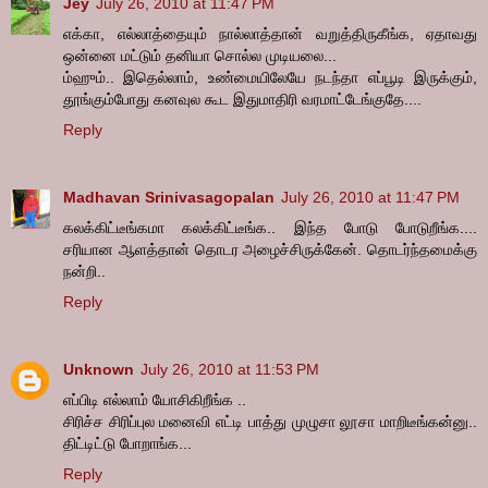
Jey
July 26, 2010 at 11:47 PM
எக்கா, எல்லாத்தையும் நால்லாத்தான் வறுத்திருகீங்க, ஏதாவது
ஒன்னை மட்டும் தனியா சொல்ல முடியலை...
ம்ஹும்.. இதெல்லாம், உண்மையிலேயே நடந்தா எப்பூடி இருக்கும்,
தூங்கும்போது கனவுல கூட இதுமாதிரி வரமாட்டேங்குதே....
Reply
Madhavan Srinivasagopalan
July 26, 2010 at 11:47 PM
கலக்கிட்டீங்கமா கலக்கிட்டீங்க.. இந்த போடு போடுறீங்க....
சரியான ஆளத்தான் தொடர அழைச்சிருக்கேன். தொடர்ந்தமைக்கு
நன்றி..
Reply
Unknown
July 26, 2010 at 11:53 PM
எப்பிடி எல்லாம் யோசிகிறீங்க ..
சிரிச்ச சிரிப்புல மனைவி எட்டி பாத்து முழுசா லூசா மாறிடீங்கன்னு..
திட்டிட்டு போறாங்க...
Reply