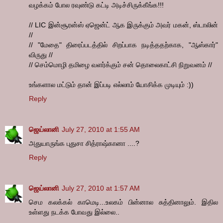
வழக்கம் போல ரவுண்டு கட்டி அடிச்சிருக்கீங்க!!!
// LIC இன்சூரன்ஸ் ஏஜென்ட் ஆக இருக்கும் அவர் மகன், ஸ்டாலின்
//
// "மேதை" திரைப்படத்தில் சிறப்பாக நடித்ததற்காக, "ஆஸ்கார்"
விருது //
// செம்மொழி தமிழை வளர்க்கும் சன் தொலைகாட்சி நிறுவனம் //
உங்களால மட்டும் தான் இப்படி எல்லாம் யோசிக்க முடியும் :))
Reply
ஜெய்லானி
July 27, 2010 at 1:55 AM
அதுயாருங்க புதுசா சித்ராஷ்கானா ....?
Reply
ஜெய்லானி
July 27, 2010 at 1:57 AM
செம கலக்கல் காமெடி...உலகம் பின்னால சுத்தினாலும். இதில
உள்ளது நடக்க போவது இல்லை..