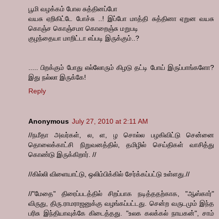
பூமி வழக்கம் போல சுத்தினப்போ
வயசு ஏறிகிட்டே போச்சு ..! இப்போ மாத்தி சுத்தினா ஏறுன வயசு
கொஞ்ச கொஞ்சமா கொறைஞ்சு மறுபடி
குழந்தையா மாறிட்டா எப்படி இருக்கும்..?
..... பிறக்கும் போது எல்லோரும் கிழடு தட்டி போய் இருப்பாங்களோ?
இது நல்லா இருக்கே!
Reply
Anonymous
July 27, 2010 at 2:11 AM
//நமீதா அவர்கள், ல, ள, ழ சொல்ல பழகிவிட்டு சென்னை
தொலைக்காட்சி நிறுவனத்தில், தமிழில் செய்திகள் வாசித்து
கொண்டு இருக்கிறார். //
//கில்லி விளையாட்டு, ஒலிம்பிக்கில் சேர்க்கப்பட்டு உள்ளது.//
//"மேதை" திரைப்படத்தில் சிறப்பாக நடித்ததற்காக, "ஆஸ்கார்"
விருது, திரு.ராமராஜனுக்கு வழங்கப்பட்டது. சென்ற வருடமும் இந்த
பரிசு இந்தியாவுக்கே கிடைத்தது. "உலக கலக்கல் நாயகன்", சாம்