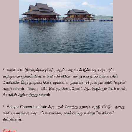
* அரசியலில் இளைஞர்களுக்கும், குடும்ப அரசியல் இல்லாத புதிய திட்ட
வழிமுறைகளுக்கும் ஆதரவு தெரிவிக்கிறேன் என்று தனது 65 ஆம் வயதில்
அரசியலில் இருந்து ஓய்வு பெற்ற முன்னாள் முதல்வர், திரு. கருணாநிதி "கடிதம்"
எழுதி உள்ளார். அதை, LIC இன்சூரன்ஸ் ஏஜென்ட் ஆக இருக்கும் அவர் மகன்,
ஸ்டாலின் ஆமோதித்து உள்ளார்.
* Adayar Cancer Institute க்கு , தன் சொத்து பூராவும் எழுதி விட்டு, தனது
காசி பயணத்தை தொடரப் போவதாக, செல்வி.ஜெயலலிதா "அறிக்கை"
விட்டுள்ளார்.
இந்தியா: