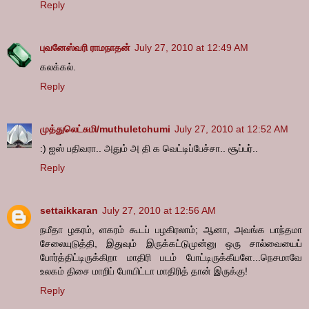
Reply
புவனேஸ்வரி ராமநாதன்
July 27, 2010 at 12:49 AM
கலக்கல்.
Reply
முத்துலெட்சுமி/muthuletchumi
July 27, 2010 at 12:52 AM
:) ஐஸ் பதிவரா.. அதும் அ தி க வெட்டிப்பேச்சா.. சூப்பர்..
Reply
settaikkaran
July 27, 2010 at 12:56 AM
நமீதா ழகரம், ளகரம் கூடப் பழகிரலாம்; ஆனா, அவங்க பாந்தமா
சேலையுடுத்தி, இதுவும் இருக்கட்டுமுன்னு ஒரு சால்வையைப்
போர்த்திட்டிருக்கிறா மாதிரி படம் போட்டிருக்கீயளே...நெசமாவே
உலகம் திசை மாறிப் போயிட்டா மாதிரித் தான் இருக்கு!
Reply