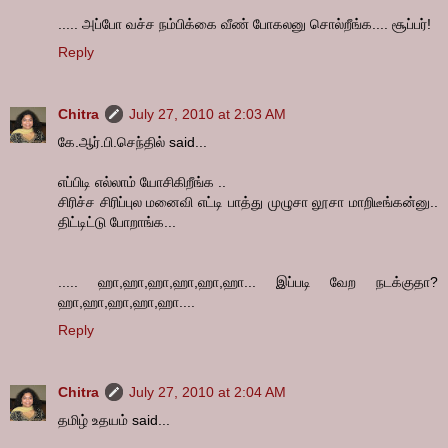
..... அப்போ வச்ச நம்பிக்கை வீண் போகலனு சொல்றீங்க.... சூப்பர்!
Reply
Chitra
July 27, 2010 at 2:03 AM
கே.ஆர்.பி.செந்தில் said...
எப்பிடி எல்லாம் யோசிகிறீங்க ..
சிரிச்ச சிரிப்புல மனைவி எட்டி பாத்து முழுசா லூசா மாறிடீங்கன்னு..
திட்டிட்டு போறாங்க...
..... ஹா,ஹா,ஹா,ஹா,ஹா,ஹா... இப்படி வேற நடக்குதா?
ஹா,ஹா,ஹா,ஹா,ஹா....
Reply
Chitra
July 27, 2010 at 2:04 AM
தமிழ் உதயம் said...