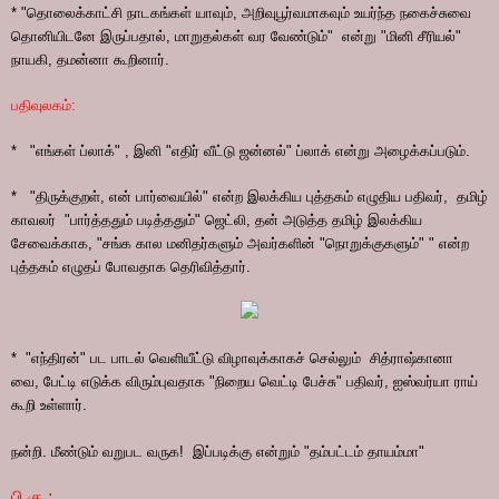
* "தொலைக்காட்சி நாடகங்கள் யாவும், அறிவுபூர்வமாகவும் உயர்ந்த நகைச்சுவை
தொனியிடனே இருப்பதால், மாறுதல்கள் வர வேண்டும்" என்று "மினி சீரியல்"
நாயகி, தமன்னா கூறினார்.
பதிவுலகம்:
*
"எங்கள் ப்லாக்" , இனி "எதிர் வீட்டு ஜன்னல்" ப்லாக் என்று அழைக்கப்படும்.
* "திருக்குறள், என் பார்வையில்" என்ற இலக்கிய புத்தகம் எழுதிய பதிவர், தமிழ்
காவலர் "பார்த்ததும் படித்ததும்" ஜெட்லி, தன் அடுத்த தமிழ் இலக்கிய
சேவைக்காக, "சங்க கால மனிதர்களும் அவர்களின் "நொறுக்குகளும்" " என்ற
புத்தகம் எழுதப் போவதாக தெரிவித்தார்.
*
"எந்திரன்" பட பாடல் வெளியீட்டு விழாவுக்காகச் செல்லும் சித்ராஷ்கானா
வை, பேட்டி எடுக்க விரும்புவதாக "நிறைய வெட்டி பேச்சு" பதிவர், ஐஸ்வர்யா ராய்
கூறி உள்ளார்.
நன்றி. மீண்டும் வறுபட வருக! இப்படிக்கு என்றும் "தம்பட்டம் தாயம்மா"
பி.கு.: