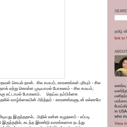
SEARC
தமிழ் வ
link to
ABOUT
் செயல் தான். சில சமயம், காரணங்கள் புரியும் - சில
உணர்வு 
ரால் ஏற்று கொள்ள முடியாமல் போகலாம் - சில சமயம்,
வளர்ந்
்கு எட்டாமல் போகலாம். தெய்வ நம்பிக்கை
மனிதர்
ரிதலில் வாழ்க்கையின் அர்த்தம் - காரணங்களுடன் எல்லாமே
பாக்காம
போய்கி
in USA.
who ma
்டியது இருந்ததால், அதில் என்ன எழுதலாம் - எப்படி
ு இருந்ததில், கடந்த இரண்டு வாரங்களாக நடந்து
View m