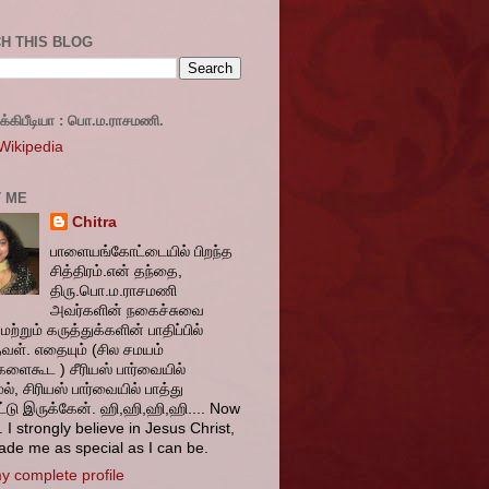
H THIS BLOG
ிக்கிபீடியா : பொ.ம.ராசமணி.
 Wikipedia
 ME
Chitra
பாளையங்கோட்டையில் பிறந்த
சித்திரம்.என் தந்தை,
திரு.பொ.ம.ராசமணி
அவர்களின் நகைச்சுவை
மற்றும் கருத்துக்களின் பாதிப்பில்
தவள். எதையும் (சில சமயம்
களைகூட ) சீரியஸ் பார்வையில்
ல், சிரியஸ் பார்வையில் பாத்து
ட்டு இருக்கேன். ஹி,ஹி,ஹி,ஹி.... Now
 I strongly believe in Jesus Christ,
de me as special as I can be.
y complete profile