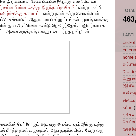
ளின் இறுக்கமான சோக பிடியில் இருந்து வெளியே வர
"முன்ன பின்ன செத்து இருந்தால்தானே?
" என்று புலம்பி
TOTAL
கிழ்ச்சிக்கு காரணம்"
என்று நான் கற்று கொண்டேன்.
463
ியும்? உங்களின் ஆதரவான பின்னூட்டங்கள் மூலம், எனக்கு
களின் தூய அன்பினை கண்டு நெகிழ்ந்தேன். பதிவர்களாக
தம். அனைவருக்கும், எனது மனமார்ந்த நன்றிகள்.
LABEL
cricket
entert
home 
அப்பாவ
அமெரிக
அனுபவ
இந்திய
கவித
சினிமா 
சும்மா
(
தத்துவ
தெய்வ 
்ச்சனாவின் பெற்றோரும் அவளது அண்ணனும் இங்கு வந்து
நகைச்
வின் பிறந்த நாள் வருவதால், அது முடிந்த பின், வேறு ஒரு