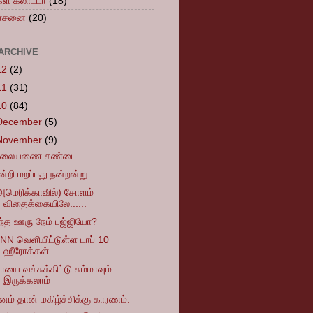
கள் கலாட்டா
(18)
வாசனை
(20)
ARCHIVE
12
(2)
11
(31)
10
(84)
December
(5)
November
(9)
லையணை சண்டை
ன்றி மறப்பது நன்றன்று
அமெரிக்காவில்) சோளம்
விதைக்கையிலே......
ந்த ஊரு நேம் பஜ்ஜியோ?
NN வெளியிட்டுள்ள டாப் 10
ஹீரோக்கள்
ாயை வச்சுக்கிட்டு சும்மாவும்
இருக்கலாம்
னம் தான் மகிழ்ச்சிக்கு காரணம்.