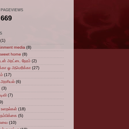
 PAGEVIEWS
,669
S
(1)
ainment media
(8)
sweet home
(8)
ுடன் அரட்டை நேரம்
(2)
்கா ஓ அமெரிக்கா
(27)
ம்
(17)
 அரசியல்
(6)
ை
(3)
டிவி
(7)
9)
 உளறல்கள்
(18)
நம்பிக்கை
(5)
சுவை
(10)