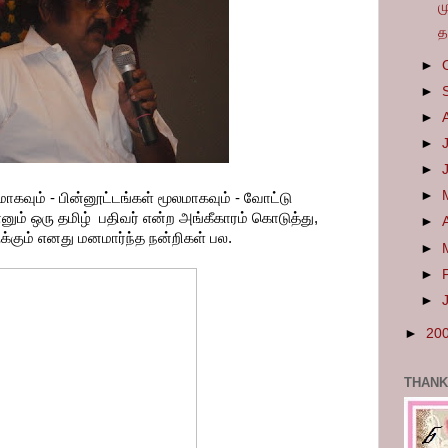
ம
த
►
►
►
►
►
►
ாகவும் - பின்னூட்டங்கள் மூலமாகவும் - வோட்டு
நானும் ஒரு தமிழ் பதிவர் என்ற அங்கீகாரம் கொடுத்து,
►
்கும் எனது மனமார்ந்த நன்றிகள் பல.
►
►
►
►
20
THANK