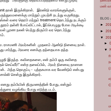
த்து அவளுக்கு தெரியப்படுத்தலாம் என்று முடிவு
நண்பர்
மண் 
unit தான் இருக்கிறாள். இரண்டு வாரங்களுக்குள்,
ுத்துவமனைக்கு மாற்றும் முயற்சி நடந்து வருகிறது.
BLOG 
கள் வரை தெரபி மற்றும் treatment தொடர்ந்து நடக்கும்
►
20
தூரம் தள்ளி போய்விட்டால், இப்பொழுது போல அடிக்கடி
ள் பூரண நலன் பெற்று திரும்பி வர தொடர்ந்து
►
20
ம்.
▼
20
►
பொ.ம. ராசமணி அவர்களின் முதலாம் ஆண்டு நினைவு நாள்.
து பார்த்து, அவரை எனக்கு தந்தையாக தந்த
▼
த
 எழுதி இருந்த கவிதைகளை, என் தம்பி ஒரு கவிதை
ந
தல் செய்வீர்!" என்ற தலைப்பில், அவர் நினைவு நாளான
(
ன். அந்த தொகுப்பு - புத்தகமாக வர வேண்டும் என்பது
சொல்லி சென்று இருக்கிறார்.
எ
எனது தம்பியின் திருமணத்தின் போது, என்றும்
C
த்துரை வழங்கிய போது எடுத்த படம்.
வ
ம