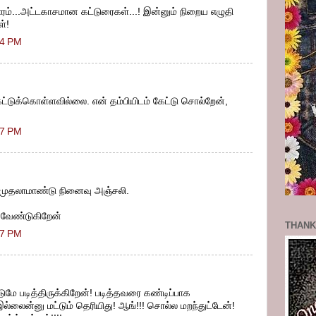
ம்...அட்டகாசமான கட்டுரைகள்...! இன்னும் நிறைய எழுதி
ள்!
24 PM
ட்டுக்கொள்ளவில்லை. என் தம்பியிடம் கேட்டு சொல்றேன்,
27 PM
ு முதலாமாண்டு நினைவு அஞ்சலி.
ற வேண்டுகிறேன்
THANK
27 PM
ுமே படித்திருக்கிறேன்! படித்தவரை கண்டிப்பாக
இல்லைன்னு மட்டும் தெரியிது! ஆங்!!! சொல்ல மறந்துட்டேன்!