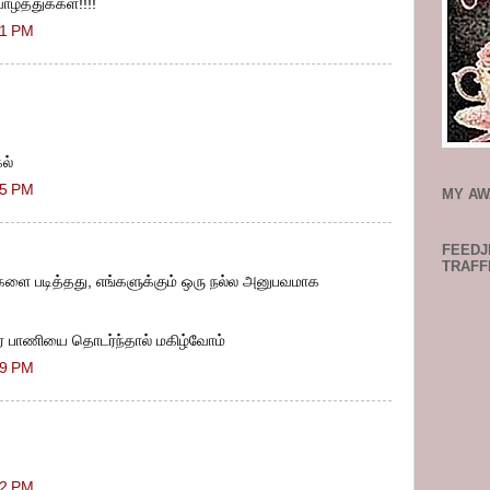
ாழ்த்துக்கள்!!!!
31 PM
ல்
35 PM
MY AW
FEEDJI
TRAFF
களை படித்தது, எங்களுக்கும் ஒரு நல்ல அனுபவமாக
ரை பாணியை தொடர்ந்தால் மகிழ்வோம்
39 PM
42 PM