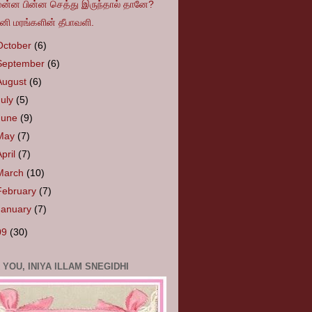
ுன்ன பின்ன செத்து இருந்தால் தானே?
னி மரங்களின் தீபாவளி.
October
(6)
September
(6)
August
(6)
July
(5)
June
(9)
May
(7)
April
(7)
March
(10)
February
(7)
January
(7)
09
(30)
 YOU, INIYA ILLAM SNEGIDHI