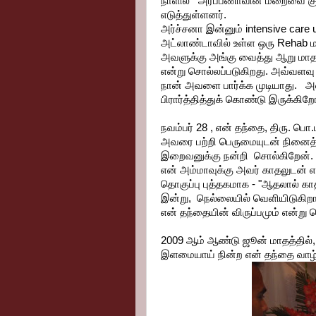
நாளில் அர்ப்பணாவின் மறைவை குறி
எடுத்துள்ளனர்.
அர்ச்சனா இன்னும் intensive care 
அட்லாண்டாவில் உள்ள ஒரு Rehab மர
அவளுக்கு அங்கு வைத்து ஆறு மாதங்
என்று சொல்லப்படுகிறது. அவ்வளவு 
நான் அவளை பார்க்க முடியாது. அவ
பிரார்த்தித்துக் கொண்டு இருக்கிறோ
நவம்பர் 28 , என் தந்தை, திரு. 
அவரை பற்றி பெருமையுடன் நினைத்
இறைவனுக்கு நன்றி சொல்கிறேன்.
என் அம்மாவுக்கு அவர் காதலுடன்
தொகுப்பு புத்தகமாக - "ஆதலால் கா
இன்று, நெல்லையில் வெளியிடுகிறா
என் தந்தையின் விருப்பமும் என்று 
2009 ஆம் ஆண்டு ஜூன் மாதத்தில், 
இளமையாய் நின்ற என் தந்தை வாழ்