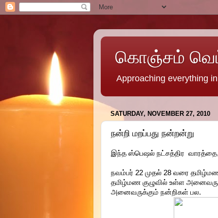
கொஞ்சம் வெட்ட
Approaching everything in 
SATURDAY, NOVEMBER 27, 2010
நன்றி மறப்பது நன்றன்று
இந்த ஸ்பெஷல் நட்சத்திர வாரத்தை
நவம்பர் 22 முதல் 28 வரை தமிழ்மண
தமிழ்மண குழுவில் உள்ள அனைவருக்
அனைவருக்கும் நன்றிகள் பல.